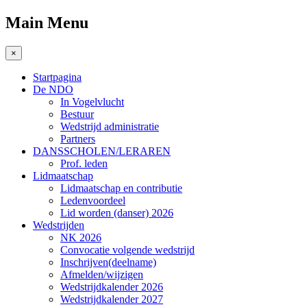
Main Menu
×
Startpagina
De NDO
In Vogelvlucht
Bestuur
Wedstrijd administratie
Partners
DANSSCHOLEN/LERAREN
Prof. leden
Lidmaatschap
Lidmaatschap en contributie
Ledenvoordeel
Lid worden (danser) 2026
Wedstrijden
NK 2026
Convocatie volgende wedstrijd
Inschrijven(deelname)
Afmelden/wijzigen
Wedstrijdkalender 2026
Wedstrijdkalender 2027