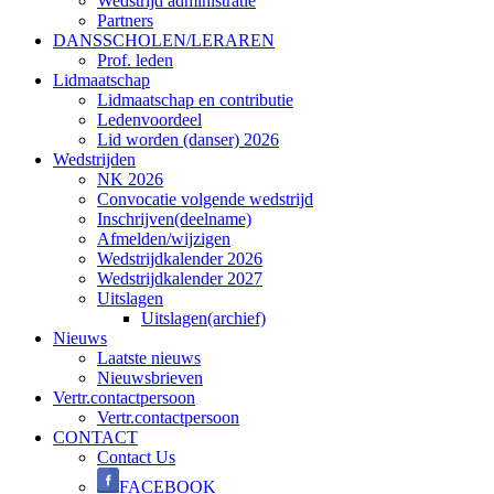
Wedstrijd administratie
Partners
DANSSCHOLEN/LERAREN
Prof. leden
Lidmaatschap
Lidmaatschap en contributie
Ledenvoordeel
Lid worden (danser) 2026
Wedstrijden
NK 2026
Convocatie volgende wedstrijd
Inschrijven(deelname)
Afmelden/wijzigen
Wedstrijdkalender 2026
Wedstrijdkalender 2027
Uitslagen
Uitslagen(archief)
Nieuws
Laatste nieuws
Nieuwsbrieven
Vertr.contactpersoon
Vertr.contactpersoon
CONTACT
Contact Us
FACEBOOK