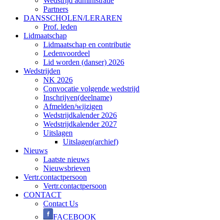
Wedstrijd administratie
Partners
DANSSCHOLEN/LERAREN
Prof. leden
Lidmaatschap
Lidmaatschap en contributie
Ledenvoordeel
Lid worden (danser) 2026
Wedstrijden
NK 2026
Convocatie volgende wedstrijd
Inschrijven(deelname)
Afmelden/wijzigen
Wedstrijdkalender 2026
Wedstrijdkalender 2027
Uitslagen
Uitslagen(archief)
Nieuws
Laatste nieuws
Nieuwsbrieven
Vertr.contactpersoon
Vertr.contactpersoon
CONTACT
Contact Us
FACEBOOK