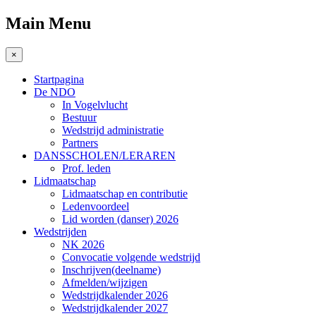
Main Menu
×
Startpagina
De NDO
In Vogelvlucht
Bestuur
Wedstrijd administratie
Partners
DANSSCHOLEN/LERAREN
Prof. leden
Lidmaatschap
Lidmaatschap en contributie
Ledenvoordeel
Lid worden (danser) 2026
Wedstrijden
NK 2026
Convocatie volgende wedstrijd
Inschrijven(deelname)
Afmelden/wijzigen
Wedstrijdkalender 2026
Wedstrijdkalender 2027