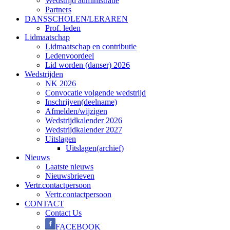
Wedstrijd administratie
Partners
DANSSCHOLEN/LERAREN
Prof. leden
Lidmaatschap
Lidmaatschap en contributie
Ledenvoordeel
Lid worden (danser) 2026
Wedstrijden
NK 2026
Convocatie volgende wedstrijd
Inschrijven(deelname)
Afmelden/wijzigen
Wedstrijdkalender 2026
Wedstrijdkalender 2027
Uitslagen
Uitslagen(archief)
Nieuws
Laatste nieuws
Nieuwsbrieven
Vertr.contactpersoon
Vertr.contactpersoon
CONTACT
Contact Us
FACEBOOK