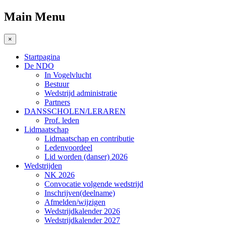
Main Menu
×
Startpagina
De NDO
In Vogelvlucht
Bestuur
Wedstrijd administratie
Partners
DANSSCHOLEN/LERAREN
Prof. leden
Lidmaatschap
Lidmaatschap en contributie
Ledenvoordeel
Lid worden (danser) 2026
Wedstrijden
NK 2026
Convocatie volgende wedstrijd
Inschrijven(deelname)
Afmelden/wijzigen
Wedstrijdkalender 2026
Wedstrijdkalender 2027