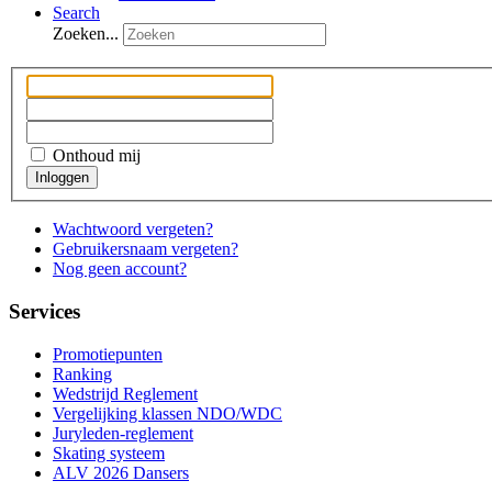
Search
Zoeken...
Onthoud mij
Inloggen
Wachtwoord vergeten?
Gebruikersnaam vergeten?
Nog geen account?
Services
Promotiepunten
Ranking
Wedstrijd Reglement
Vergelijking klassen NDO/WDC
Juryleden-reglement
Skating systeem
ALV 2026 Dansers